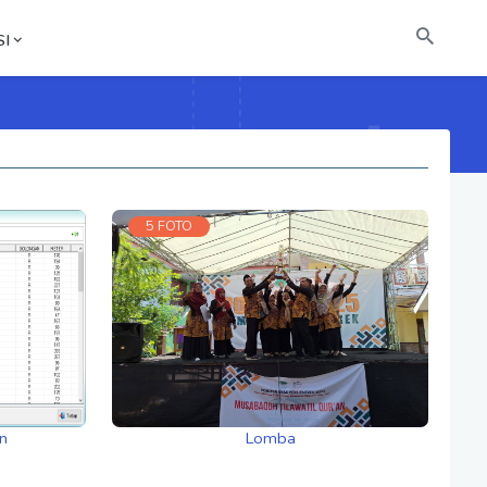
I
5 FOTO
n
Lomba