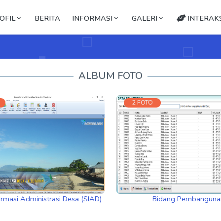
OFIL
BERITA
INFORMASI
GALERI
INTERAKS
ALBUM FOTO
2 FOTO
ormasi Administrasi Desa (SIAD)
Bidang Pembanguna