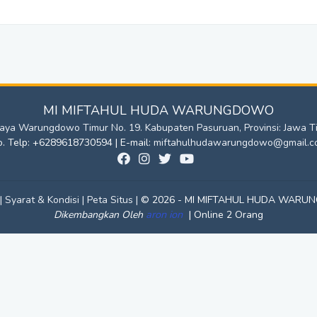
MI MIFTAHUL HUDA WARUNGDOWO
 Raya Warungdowo Timur No. 19. Kabupaten Pasuruan, Provinsi: Jawa T
. Telp: +6289618730594 | E-mail:
miftahulhudawarungdowo@gmail.c
|
Syarat & Kondisi |
Peta Situs |
© 2026 - MI MIFTAHUL HUDA WAR
aron ion
|
Dikembangkan Oleh
Online 2 Orang