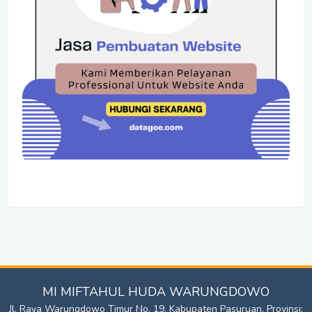
MI MIFTAHUL HUDA WARUNGDOWO
Jl. Raya Warungdowo Timur No. 19. Kabupaten Pasuruan, Provinsi: